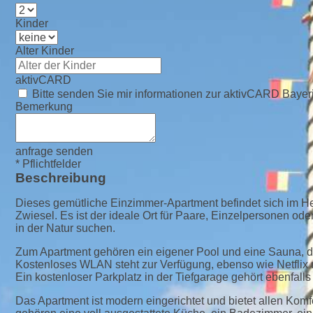
Kinder
Alter Kinder
aktivCARD
Bitte senden Sie mir informationen zur aktivCARD Bayer
Bemerkung
anfrage senden
* Pflichtfelder
Beschreibung
Dieses gemütliche Einzimmer-Apartment befindet sich im H
Zwiesel. Es ist der ideale Ort für Paare, Einzelpersonen od
in der Natur suchen.
Zum Apartment gehören ein eigener Pool und eine Sauna, di
Kostenloses WLAN steht zur Verfügung, ebenso wie Netflix
Ein kostenloser Parkplatz in der Tiefgarage gehört ebenfall
Das Apartment ist modern eingerichtet und bietet allen Komf