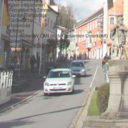
- Biker willkommen
- Fernseher im Zimmer
- Garage/Tiefgarage
- Gästeküche
- Hallenbad
- Internet
- kostenloses W-LAN (in der gesamten Unterkunft)
- Loipennähe
- Nichtraucher-Zimmer
- Parkplatz
- Ruhige Lage
- Sauna
- W-LAN
- Wintersportarten
- Zimmer mit Balkon
>