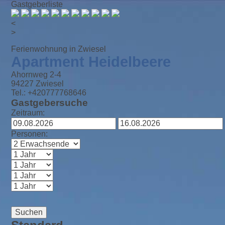
Gastgeberliste
<
>
Ferienwohnung in Zwiesel
Apartment Heidelbeere
Ahornweg 2-4
94227 Zwiesel
Tel.: +420777768646
Gastgebersuche
Zeitraum:
Personen:
Suchen