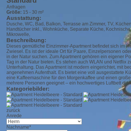
Standard
Anfragen
Größe:
15 - 30 m²
Ausstattung:
Dusche, WC, Bad, Balkon, Terrasse am Zimmer, TV, Küchenze
Handtücher inkl., Wohnküche, Separate Küche, Kochnische,
Mikrowelle,
Beschreibung:
Dieses gemütliche Einzimmer-Apartment befindet sich im H
Zwiesel. Es ist der ideale Ort für Paare, Einzelpersonen od
in der Natur suchen. Zum Apartment gehören ein eigener Po
Tag in der Natur bieten. Es stehen auch WLAN und Netflix 
Unterhaltung. Das Apartment ist modern eingerichtet, mit 
angenehmen Aufenthalt. Es bietet eine voll ausgestattete K
eine Kaffeemaschine für den Morgenkaffee und einen großen B
mehrere Personen geeignet – ein hochwertiges Luftbett dien
Kategoriebilder:
zurück
Anrede
Nachname*