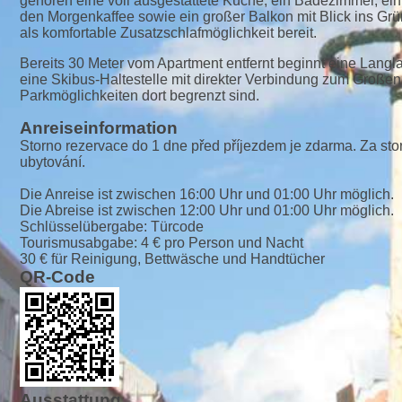
gehören eine voll ausgestattete Küche, ein Badezimmer, ein
den Morgenkaffee sowie ein großer Balkon mit Blick ins Grün
als komfortable Zusatzschlafmöglichkeit bereit.
Bereits 30 Meter vom Apartment entfernt beginnt eine Langla
eine Skibus-Haltestelle mit direkter Verbindung zum Großen
Parkmöglichkeiten dort begrenzt sind.
Anreiseinformation
Storno rezervace do 1 dne před příjezdem je zdarma. Za st
ubytování.
Die Anreise ist zwischen 16:00 Uhr und 01:00 Uhr möglich.
Die Abreise ist zwischen 12:00 Uhr und 01:00 Uhr möglich.
Schlüsselübergabe: Türcode
Tourismusabgabe: 4 € pro Person und Nacht
30 € für Reinigung, Bettwäsche und Handtücher
QR-Code
Ausstattung