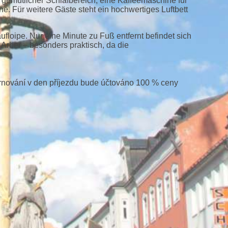
 gemütlicher Schlafbereich, eine Kaffeemaschine für
e. Für weitere Gäste steht ein hochwertiges Luftbett
ufloipe. Nur eine Minute zu Fuß entfernt befindet sich
 Arber – besonders praktisch, da die
ornování v den příjezdu bude účtováno 100 % ceny