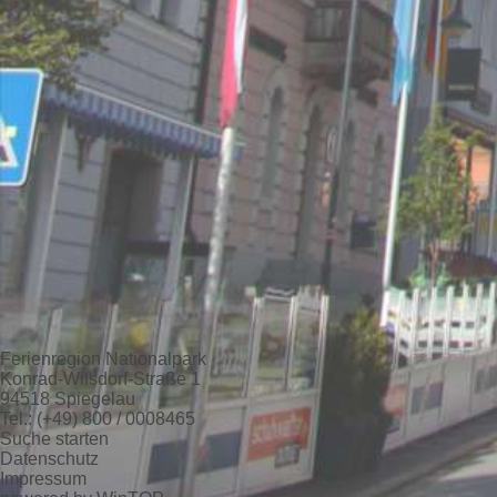
Ferienregion Nationalpark
Konrad-Wilsdorf-Straße 1
94518 Spiegelau
Tel.: (+49) 800 / 0008465
Suche starten
Datenschutz
Impressum