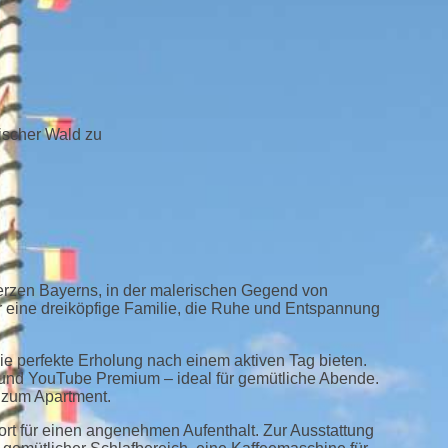
ischer Wald zu
erzen Bayerns, in der malerischen Gegend von
er eine dreiköpfige Familie, die Ruhe und Entspannung
e perfekte Erholung nach einem aktiven Tag bieten.
 und YouTube Premium – ideal für gemütliche Abende.
s zum Apartment.
ort für einen angenehmen Aufenthalt. Zur Ausstattung