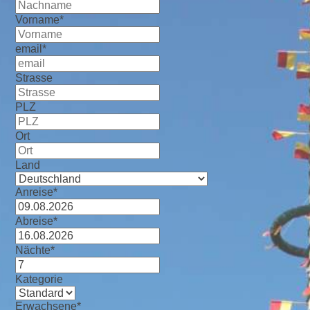
Vorname*
email*
Strasse
PLZ
Ort
Land
Anreise*
Abreise*
Nächte*
Kategorie
Erwachsene*