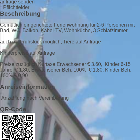
anfrage senden
* Pflichtfelder
Beschreibung
Gemütlich eingerichtete Ferienwohnung für 2-6 Personen mit
Bad, WC, Balkon, Kabel-TV, Wohnküche, 3 Schlafzimmer
auch mit Frühstück möglich, Tiere auf Anfrage
Kinderpreise auf Anfrage
Preise zuzüglich Kurtaxe Erwachsener € 3.60, Kinder 6-15
Jahre € 1,80, Erwachsener Beh. 100% € 1,80, Kinder Beh.
100% € 0,90
Anreiseinformation
Anzahlung nach Vereinbarung
QR-Code