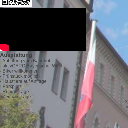
Ausstattung
- Abholung vom Bahnhof
- aktivCARD Bayerischer Wald
- Biker willkommen
- Frühstück möglich
- Haustiere auf Anfrage
- Parkplatz
- Ruhige Lage
- Zentrale Lage
X
>
<