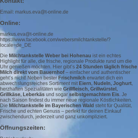
Kontakt:
Email: markus.eva@t-online.de
Online:
markus.eva@t-online.de
https://www.facebook.com/webersmilchtankstelle/?
locale=de_DE
Die
Milchtankstelle Weber bei Hohenau
ist ein echtes
Highlight für alle, die frische, regionale Produkte rund um die
Uhr genießen möchten. Hier gibt’s
24 Stunden täglich frische
Milch direkt vom Bauernhof
– einfacher und authentischer
geht’s nicht! Neben bester
Frischmilch
erwartet dich ein
abwechslungsreiches Sortiment mit
Eiern, Nudeln, Joghurt
,
herzhaften Spezialitäten wie
Grillfleisch, Grillwürstel,
Grillkäse, Leberkäs
und sogar
selbstgemachtem Eis
. Je
nach Saison findest du immer neue regionale Köstlichkeiten.
Die
Milchtankstelle im Bayerischen Wald
steht für Qualität,
Frische und echten Genuss – perfekt für deinen Einkauf
zwischendurch, jederzeit und ganz unkompliziert.
Öffnungszeiten: