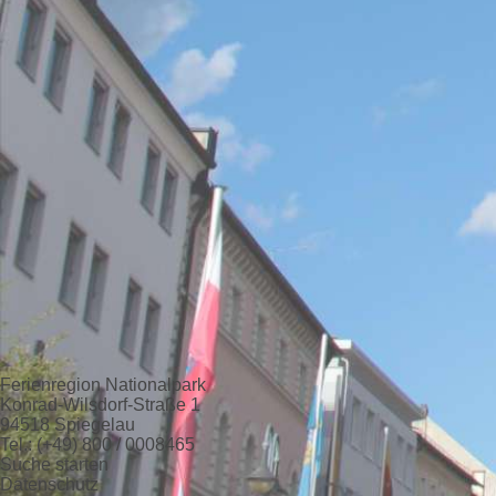
Ferienregion Nationalpark
Konrad-Wilsdorf-Straße 1
94518 Spiegelau
Tel.: (+49) 800 / 0008465
Suche starten
Datenschutz