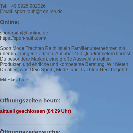
Tel: +49 9925 902026
Email: sport-raith@t-online.de
Online:
sport-raith@t-online.de
https://sport-raith.com/
Sport Mode Trachten Raith ist ein Familienunternehmen mit
über 65-jähriger Tradition. Auf über 400 Quadratmetern findest
Du besondere Marken, eine große Auswahl an tollen
Produkten und ehrliche und kompetente Beratung. Wir bieten
Dir alles, was Dein Sport-, Mode- und Trachten-Herz begehrt.
Mit Skischule
Öffnungszeiten heute:
aktuell geschlossen (04:29 Uhr)
Öffnungszeitensuche: