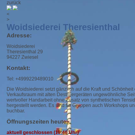
zurück
<
>
Woidsiederei Theresienthal
Adresse:
Woidsiederei
Theresienthal 29
94227 Zwiesel
Kontakt:
Tel: +4999229489010
Die Woidsiederei setzt gänzlich auf die Kraft und Schönhei
Verkaufsraum mit alten Destilliergeräten ungewöhnliche Se
wertvoller Handarbeit ohne Zusatz von synthetischen Tensid
hergestellt werden. Es sind für Gruppen auch Workshops u
buchbar.
Öffnungszeiten heute:
aktuell geschlossen (19:46 Uhr)