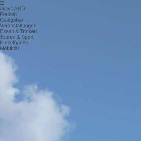
☰
aktivCARD
Freizeit
Gastgeber
Veranstaltungen
Essen & Trinken
Touren & Sport
Einzelhandel
Mobilität