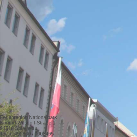
Ferienregion Nationalpark
Konrad-Wilsdorf-Straße 1
94518 Spiegelau
Tel.: (+49) 800 / 0008465