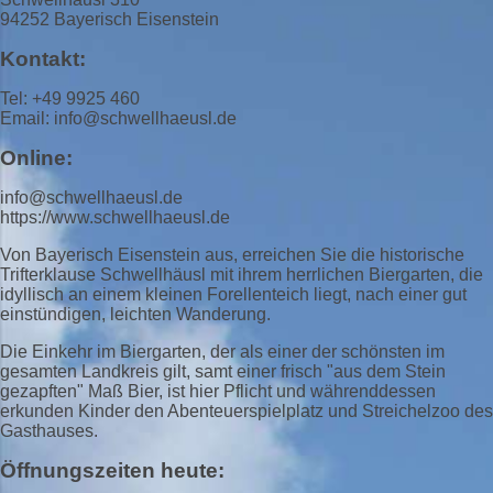
94252 Bayerisch Eisenstein
Kontakt:
Tel: +49 9925 460
Email: info@schwellhaeusl.de
Online:
info@schwellhaeusl.de
https://www.schwellhaeusl.de
Von Bayerisch Eisenstein aus, erreichen Sie die historische
Trifterklause Schwellhäusl mit ihrem herrlichen Biergarten, die
idyllisch an einem kleinen Forellenteich liegt, nach einer gut
einstündigen, leichten Wanderung.
Die Einkehr im Biergarten, der als einer der schönsten im
gesamten Landkreis gilt, samt einer frisch "aus dem Stein
gezapften" Maß Bier, ist hier Pflicht und währenddessen
erkunden Kinder den Abenteuerspielplatz und Streichelzoo des
Gasthauses.
Öffnungszeiten heute: