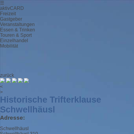
☰
aktivCARD
Freizeit
Gastgeber
Veranstaltungen
Essen & Trinken
Touren & Sport
Einzelhandel
Mobilität
zurück
<
>
Historische Trifterklause
Schwellhäusl
Adresse:
Schwellhäusl
Schwellhäusl 310