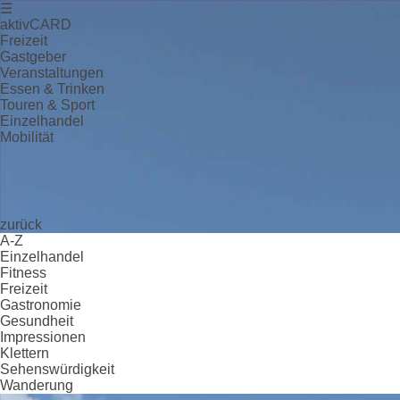
☰
aktivCARD
Freizeit
Gastgeber
Veranstaltungen
Essen & Trinken
Touren & Sport
Einzelhandel
Mobilität
zurück
A-Z
Einzelhandel
Fitness
Freizeit
Gastronomie
Gesundheit
Impressionen
Klettern
Sehenswürdigkeit
Wanderung