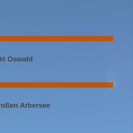
kt Oswald
roßen Arbersee
l