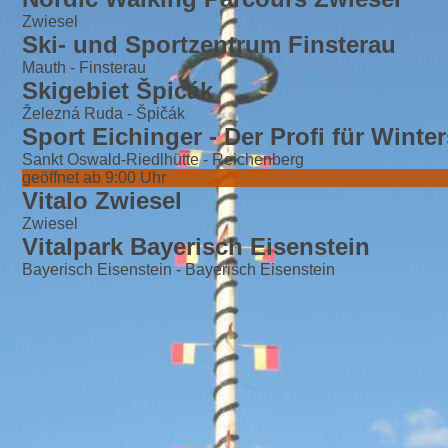
Zwiesel
Ski- und Sportzentrum Finsterau
Mauth - Finsterau
Skigebiet Špicák
Železná Ruda - Špičák
Sport Eichinger - Der Profi für Winte
Sankt Oswald-Riedlhütte - Reichenberg
geöffnet ab 9:00 Uhr
Vitalo Zwiesel
Zwiesel
Vitalpark Bayerisch Eisenstein
Bayerisch Eisenstein - Bayerisch Eisenstein