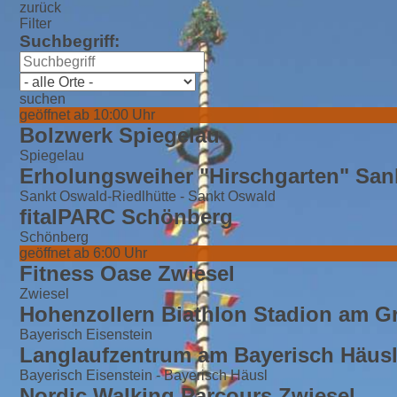
zurück
Filter
Suchbegriff:
suchen
geöffnet ab 10:00 Uhr
Bolzwerk Spiegelau
Spiegelau
Erholungsweiher "Hirschgarten" San
Sankt Oswald-Riedlhütte - Sankt Oswald
fitalPARC Schönberg
Schönberg
geöffnet ab 6:00 Uhr
Fitness Oase Zwiesel
Zwiesel
Hohenzollern Biathlon Stadion am G
Bayerisch Eisenstein
Langlaufzentrum am Bayerisch Häus
Bayerisch Eisenstein - Bayerisch Häusl
Nordic Walking Parcours Zwiesel